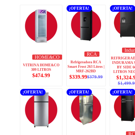
¡OFERTA!
¡OFERTA!
Indu
RCA
HOME&CO
REFRIGERA
Refrigeradora RCA
INDURAMA 
VITRINA HOME&CO
Smart Frost 263 Litros |
BY SIDE 6
309 LITROS
MRF-262BD
LITROS NE
$
474.99
$
339.99
$
379.99
$
1,324.
$
1,499.9
¡OFERTA!
¡OFERTA!
¡OFERTA!
R