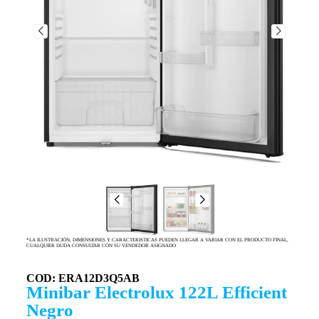
*LA ILUSTRACIÓN, DIMENSIONES Y CARACTERISTICAS PUEDEN LLEGAR A VARIAR CON EL PRODUCTO FINAL,
CUALQUIER DUDA CONSULTAR CON SU VENDEDOR ASIGNADO
COD: ERA12D3Q5AB
Minibar Electrolux 122L Efficient
Negro