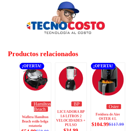
Productos relacionados
¡OFERTA!
¡OFERTA!
Hamilton
BP
Oster
Beach
LICUADORA BP
Freidora de Aire
1.6 LITROS 2
Waflera Hamilton
OSTER 4 L
VELOCIDADES +
Beach estilo belga
$
104.99
$
117.99
PULSO
rotatoria
$
34.99