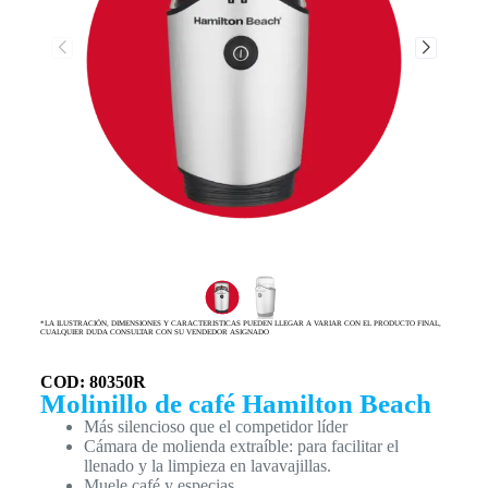
*LA ILUSTRACIÓN, DIMENSIONES Y CARACTERISTICAS PUEDEN LLEGAR A VARIAR CON EL PRODUCTO FINAL,
CUALQUIER DUDA CONSULTAR CON SU VENDEDOR ASIGNADO
COD: 80350R
Molinillo de café Hamilton Beach
Más silencioso que el competidor líder
Cámara de molienda extraíble: para facilitar el
llenado y la limpieza en lavavajillas.
Muele café y especias.