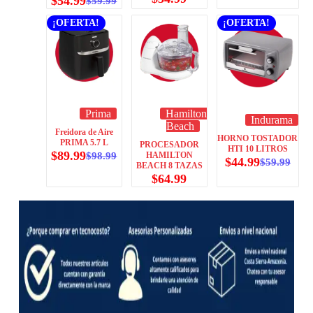
$
54.99
$
59.99
¡OFERTA!
¡OFERTA!
Prima
Hamilton
Indurama
Beach
Freidora de Aire
HORNO TOSTADOR
PRIMA 5.7 L
PROCESADOR
HTI 10 LITROS
$
89.99
$
98.99
HAMILTON
$
44.99
$
59.99
BEACH 8 TAZAS
$
64.99