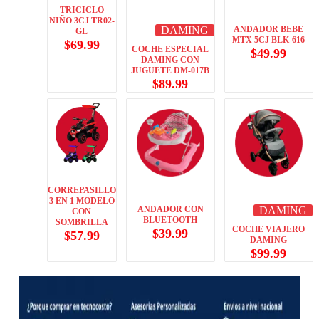
TRICICLO
NIÑO 3CJ TR02-
DAMING
ANDADOR BEBE
GL
MTX 5CJ BLK-616
$
69.99
COCHE ESPECIAL
$
49.99
DAMING CON
JUGUETE DM-017B
$
89.99
CORREPASILLO
3 EN 1 MODELO
ANDADOR CON
DAMING
CON
BLUETOOTH
SOMBRILLA
COCHE VIAJERO
$
39.99
$
57.99
DAMING
$
99.99