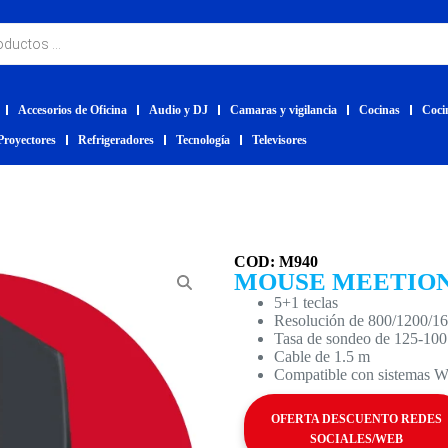
Accesorios de Oficina
Audio y DJ
Camaras y vigilancia
Cocinas
Coci
Proyectores
Refrigeradores
Tecnología
Televisores
COD: M940
MOUSE MEETIO
5+1 teclas
Resolución de 800/1200/1
Tasa de sondeo de 125-10
Cable de 1.5 m
Compatible con sistemas 
OFERTA DESCUENTO REDES
SOCIALES/WEB