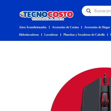
Aires Acondicionados
Accesorios de Cocina
Accesorios de Hogar
Hidrolavadoras
Lavadoras
Planchas y Secadoras de Cabello