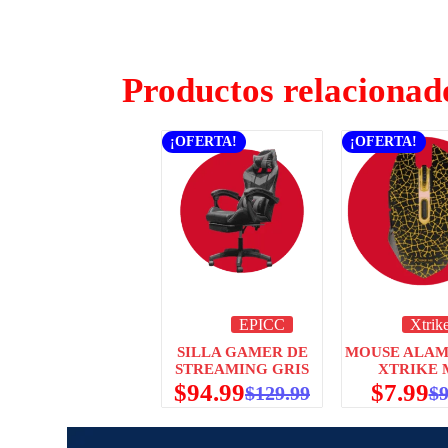
Productos relacionad
¡OFERTA!
¡OFERTA!
EPICC
Xtrik
SILLA GAMER DE
MOUSE ALAM
STREAMING GRIS
XTRIKE 
$
94.99
$
7.99
$
129.99
$
9