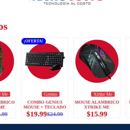
os
¡OFERTA!
e Me
Genius
Xtrike Me
BRICO
COMBO GENIUS
MOUSE ALAMBRICO
ME
MOUSE + TECLADO
XTRIKE ME
$
19.99
$
15.99
.99
$
24.99