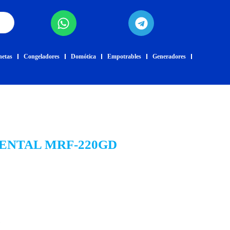
netas
Congeladores
Domótica
Empotrables
Generadores
ENTAL MRF-220GD