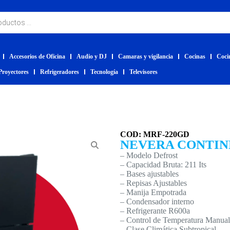
Accesorios de Oficina
Audio y DJ
Camaras y vigilancia
Cocinas
Coci
Proyectores
Refrigeradores
Tecnología
Televisores
COD: MRF-220GD
NEVERA CONTIN
– Modelo Defrost
– Capacidad Bruta: 211 Its
– Bases ajustables
– Repisas Ajustables
– Manija Empotrada
– Condensador interno
– Refrigerante R600a
– Control de Temperatura Manual
– Clase Climática Subtropical