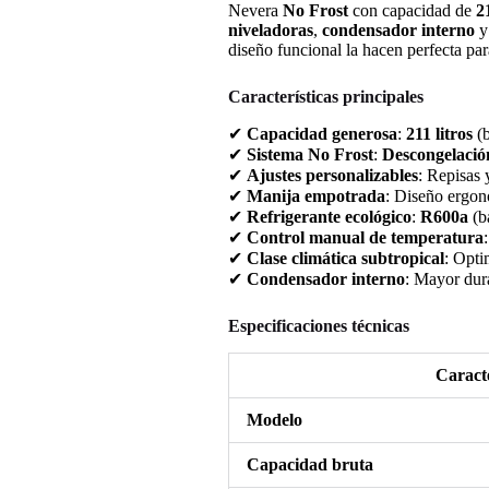
Nevera
No Frost
con capacidad de
21
niveladoras
,
condensador interno
diseño funcional la hacen perfecta pa
Características principales
✔
Capacidad generosa
:
211 litros
(b
✔
Sistema No Frost
:
Descongelació
✔
Ajustes personalizables
: Repisas 
✔
Manija empotrada
: Diseño ergon
✔
Refrigerante ecológico
:
R600a
(ba
✔
Control manual de temperatura
✔
Clase climática subtropical
: Opti
✔
Condensador interno
: Mayor dur
Especificaciones técnicas
Caracte
Modelo
Capacidad bruta