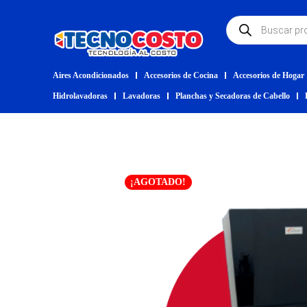
Aires Acondicionados
Accesorios de Cocina
Accesorios de Hogar
Hidrolavadoras
Lavadoras
Planchas y Secadoras de Cabello
¡AGOTADO!