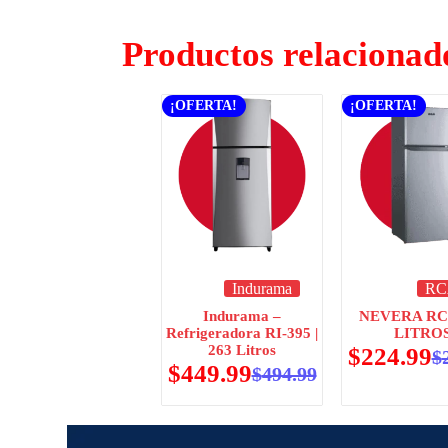
Productos relacionad
¡OFERTA!
¡OFERTA!
Indurama
RC
Indurama –
NEVERA RC
Refrigeradora RI-395 |
LITRO
263 Litros
$
224.99
$
$
449.99
$
494.99