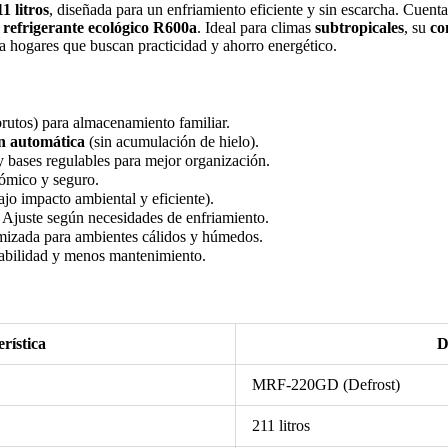
1 litros
, diseñada para un enfriamiento eficiente y sin escarcha. Cuent
y
refrigerante ecológico R600a
. Ideal para climas
subtropicales
, su
co
ra hogares que buscan practicidad y ahorro energético.
rutos) para almacenamiento familiar.
n automática
(sin acumulación de hielo).
y bases regulables para mejor organización.
ómico y seguro.
jo impacto ambiental y eficiente).
: Ajuste según necesidades de enfriamiento.
mizada para ambientes cálidos y húmedos.
abilidad y menos mantenimiento.
rística
D
MRF-220GD (Defrost)
211 litros