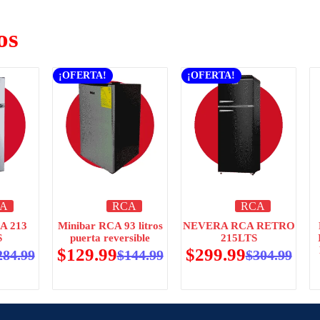
os
¡OFERTA!
¡OFERTA!
A
RCA
RCA
A 213
Minibar RCA 93 litros
NEVERA RCA RETRO
S
puerta reversible
215LTS
$
129.99
$
299.99
284.99
$
144.99
$
304.99