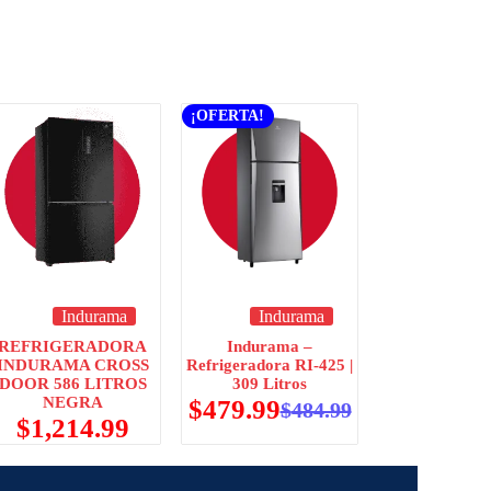
¡OFERTA!
Indurama
Indurama
REFRIGERADORA
Indurama –
INDURAMA CROSS
Refrigeradora RI-425 |
DOOR 586 LITROS
309 Litros
NEGRA
$
479.99
$
484.99
$
1,214.99