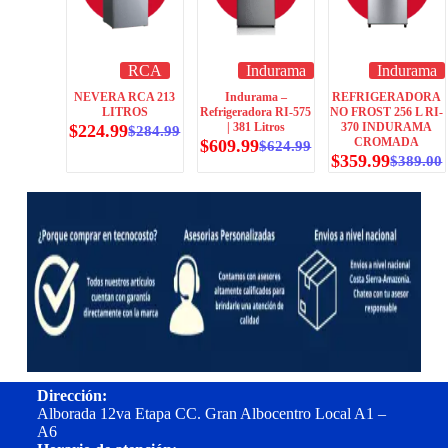
RCA
Indurama
Indurama
NEVERA RCA 213
Indurama –
REFRIGERADORA
LITROS
Refrigeradora RI-575
NO FROST 256 L RI-
| 381 Litros
370 INDURAMA
$
224.99
$
284.99
CROMADA
$
609.99
$
624.99
$
359.99
$
389.00
Dirección:
Alborada 12va Etapa CC. Gran Albocentro Local A1 –
A6