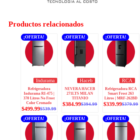
Productos relacionados
¡OFERTA!
¡OFERTA!
¡OFERTA!
Indurama
Haceb
RCA
Refrigeradora
NEVERA HACEB
Refrigeradora RCA
Indurama RI-475 |
271LTS MILAN
Smart Frost 263
370 Litros No Frost
TITANIO
Litros | MRF-262BD
Color Cromado
$
384.99
$
339.99
$
394.99
$
379.99
$
499.99
$
539.99
¡OFERTA!
¡OFERTA!
¡OFERTA!