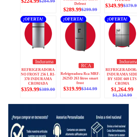
$
224.99
$
284.99
Defrost
$
349.99
$
379.
$
289.99
$
299.99
¡OFERTA!
¡OFERTA!
¡OFERTA!
Indurama
Induram
RCA
REFRIGERADORA
REFRIGERADOR
Refrigeradora Rca MRF-
NO FROST 256 L RI-
INDURAMA SID
262SD 263 litros smart
370 INDURAMA
BY SIDE 669 LTS
frost
CROMADA
CROMA
$
319.99
$
359.99
$
344.99
$
1,264.99
$
389.00
$
1,324.99