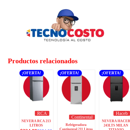
Productos relacionados
¡OFERTA!
¡OFERTA!
¡OFERTA!
RCA
Haceb
Continental
NEVERA RCA 213
NEVERA HACE
Refrigeradora
LITROS
243LTS MILAN
Continental 211 Litros
TITANIO