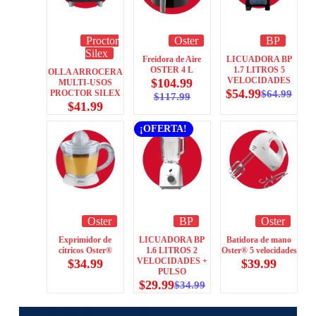
Proctor
Oster
BP
Silex
Freidora de Aire
LICUADORA BP
OSTER 4 L
1.7 LITROS 5
OLLA ARROCERA
VELOCIDADES
$
104.99
MULTI-USOS
$
54.99
PROCTOR SILEX
$
64.99
$
117.99
$
41.99
¡OFERTA!
Oster
BP
Oster
Exprimidor de
LICUADORA BP
Batidora de mano
cítricos Oster®
1.6 LITROS 2
Oster® 5 velocidades
VELOCIDADES +
$
34.99
$
39.99
PULSO
$
29.99
$
34.99