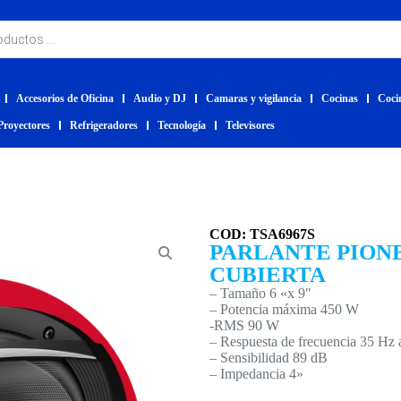
Accesorios de Oficina
Audio y DJ
Camaras y vigilancia
Cocinas
Coci
Proyectores
Refrigeradores
Tecnología
Televisores
COD: TSA6967S
PARLANTE PIONE
CUBIERTA
– Tamaño 6 «x 9″
– Potencia máxima 450 W
-RMS 90 W
– Respuesta de frecuencia 35 Hz
– Sensibilidad 89 dB
– Impedancia 4»