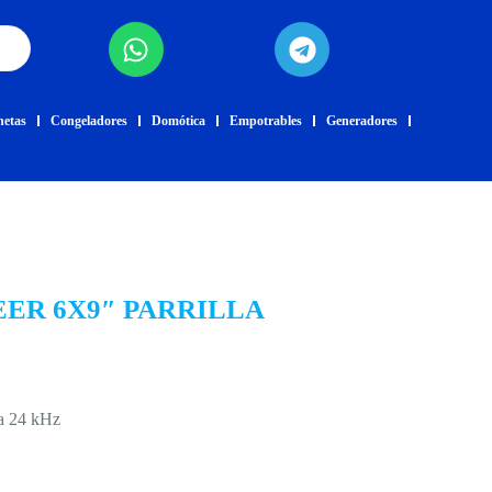
netas
Congeladores
Domótica
Empotrables
Generadores
ER 6X9″ PARRILLA
 a 24 kHz