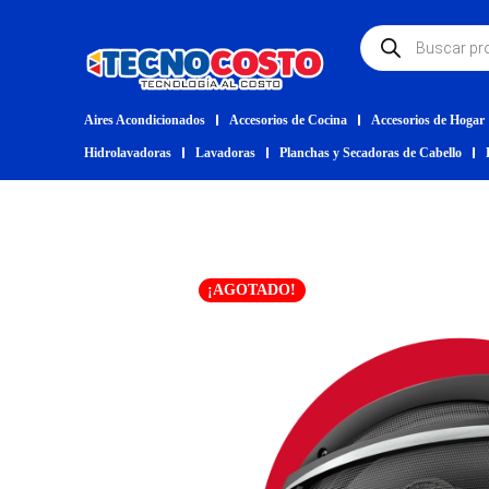
Aires Acondicionados
Accesorios de Cocina
Accesorios de Hogar
Hidrolavadoras
Lavadoras
Planchas y Secadoras de Cabello