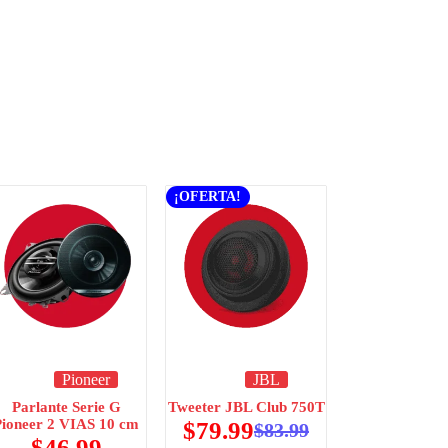
¡OFERTA!
Pioneer
JBL
Parlante Serie G
Tweeter JBL Club 750T
Pioneer 2 VIAS 10 cm
$
79.99
$
83.99
$
46.99