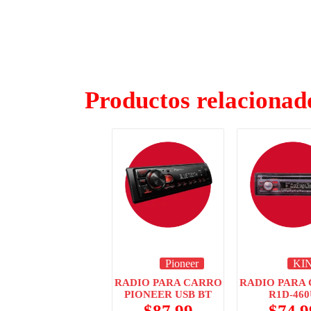
Productos relacionad
Pioneer
KI
RADIO PARA CARRO
RADIO PARA
PIONEER USB BT
R1D-46
$
87.99
$
74.9