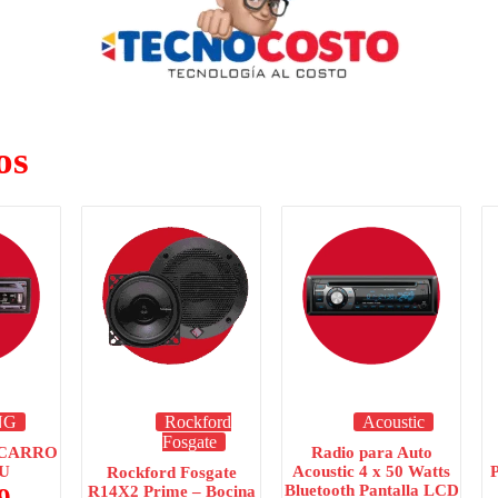
os
NG
Rockford
Acoustic
Fosgate
 CARRO
Radio para Auto
0U
Acoustic 4 x 50 Watts
Rockford Fosgate
Bluetooth Pantalla LCD
9
R14X2 Prime – Bocina