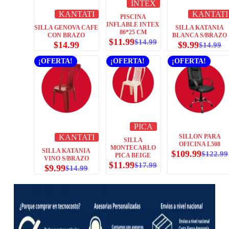
INTEX
KANTATI
KANTATI
PISCINA
INFLABLE INTEX
SILLA GENOVA CAFE
SILLA KATANIA
86*25 CM
CON BRAZO
BLANCA S/BRAZO
$
11.99
$
14.99
$
14.99
$
9.99
$
14.99
¡OFERTA!
¡OFERTA!
¡OFERTA!
PICA
KANTATI
SILLON PARA
SILLA
OFICINA L508
MONTECARLO
SILLA KATANIA
$
109.99
$
122.99
PICA BEIGE
VINO S/BRAZO
$
11.99
$
17.99
$
9.99
$
14.99