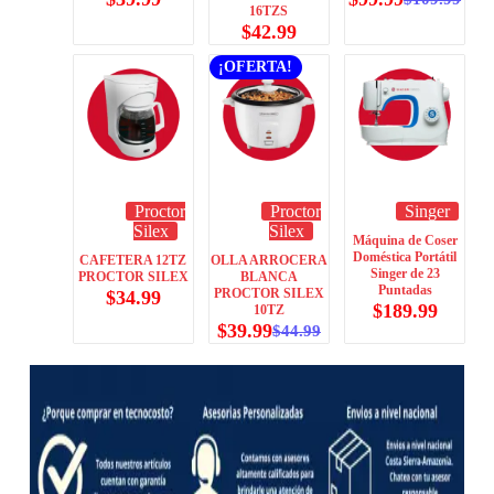
16TZS
$
42.99
¡OFERTA!
Proctor
Proctor
Singer
Silex
Silex
Máquina de Coser
Doméstica Portátil
CAFETERA 12TZ
OLLA ARROCERA
Singer de 23
PROCTOR SILEX
BLANCA
Puntadas
PROCTOR SILEX
$
34.99
$
189.99
10TZ
$
39.99
$
44.99