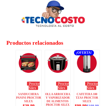
Productos relacionados
¡OFERTA!
Proctor
Proctor
Proctor
Silex
Silex
Silex
SANDUCHERA
OLLA ARROCERA
CAFETERA 100
PANINI PROCTOR
Y VAPORIZADOR
TZAS PROCTOR
SILEX
DE ALIMENTOS
SILEX
PROCTOR SILEX
$
39.99
$
99.99
$
109.99