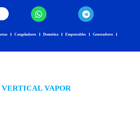
netas
Congeladores
Domótica
Empotrables
Generadores
 VERTICAL VAPOR