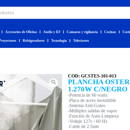
Accesorios de Oficina
Audio y DJ
Camaras y vigilancia
Cocinas
Coci
Proyectores
Refrigeradores
Tecnología
Televisores
COD: GCSTES-101-013
PLANCHA OSTER
1.270W C/NEGRO
-Potencia de 60 watts.
-Placa de acero inoxidable
-Sistema Anti-Goteo
-Múltiples salidas de vapor
-Función de Auto-Limpieza
-Voltaje 127v / 60 Hz
-Cable de 2.5mts