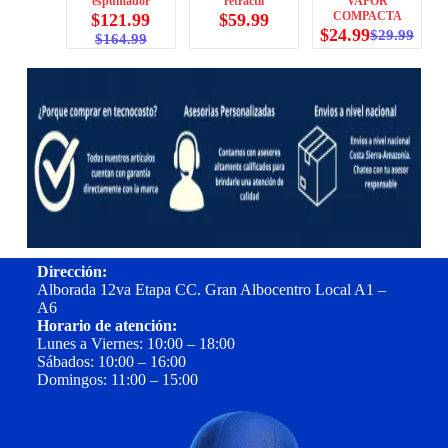
espumador
retráctil
VAPOR
COMPACTA
$
121.99
$
59.99
$
24.99
$
29.99
$
164.99
Dirección:
Alborada 12va Etapa CC. Gran Albocentro Local A1 –
A6
Horario de atención:
Lunes a Viernes: 10:00 – 18:00
Sábados: 10:00 – 16:00
Domingos: 11:00 – 15:00