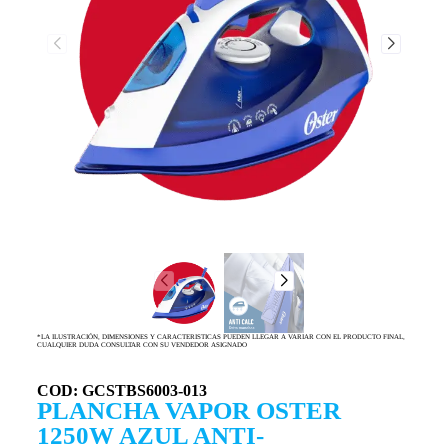
*LA ILUSTRACIÓN, DIMENSIONES Y CARACTERISTICAS PUEDEN LLEGAR A VARIAR CON EL PRODUCTO FINAL,
CUALQUIER DUDA CONSULTAR CON SU VENDEDOR ASIGNADO
COD: GCSTBS6003-013
PLANCHA VAPOR OSTER
1250W AZUL ANTI-