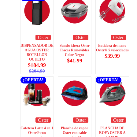
Oster
Oster
Oster
DISPENSADOR DE
Sandwichera Oster
Batidora de mano
AGUA OSTER
Placas Removibles
Oster® 5 velocidades
BOTELLON
Color Negro
$
39.99
OCULTO
$
41.99
$
184.99
$
204.99
¡OFERTA!
¡OFERTA!
Oster
Oster
Oster
Cafetera Latte 4 en 1
Plancha de vapor
PLANCHA DE
Oster® con
Oster con cable
ROPA OSTER A