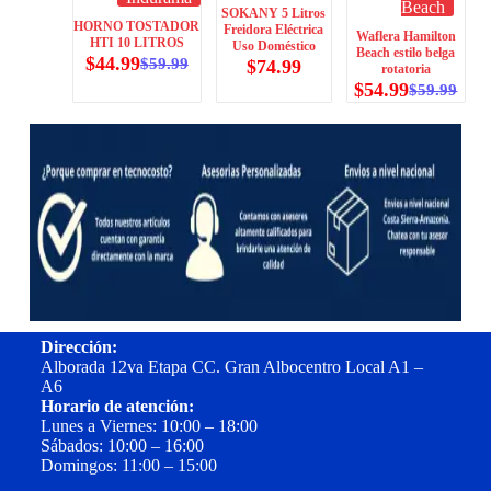
Beach
SOKANY 5 Litros
HORNO TOSTADOR
Freidora Eléctrica
Waflera Hamilton
HTI 10 LITROS
Uso Doméstico
Beach estilo belga
$
44.99
$
59.99
$
74.99
rotatoria
$
54.99
$
59.99
Dirección:
Alborada 12va Etapa CC. Gran Albocentro Local A1 –
A6
Horario de atención:
Lunes a Viernes: 10:00 – 18:00
Sábados: 10:00 – 16:00
Domingos: 11:00 – 15:00