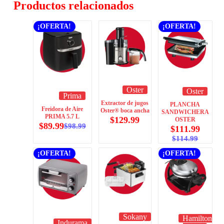
Productos relacionados
¡OFERTA!
¡OFERTA!
Oster
Oster
Prima
Extractor de jugos
PLANCHA
Freidora de Aire
Oster® boca ancha
SANDWICHERA
PRIMA 5.7 L
$
129.99
OSTER
$
89.99
$
98.99
$
111.99
$
114.99
¡OFERTA!
¡OFERTA!
Sokany
Hamilton
Indurama