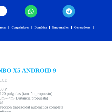
netas
Congeladores
Domótica
Empotrables
Generadores
BO X5 ANDROID 9
: LCD
080 P
120 pulgadas (tamaño propuesto)
.3m – 4m (Distancia propuesta)
5:1
rrección trapezoidal automática completa
enfoque