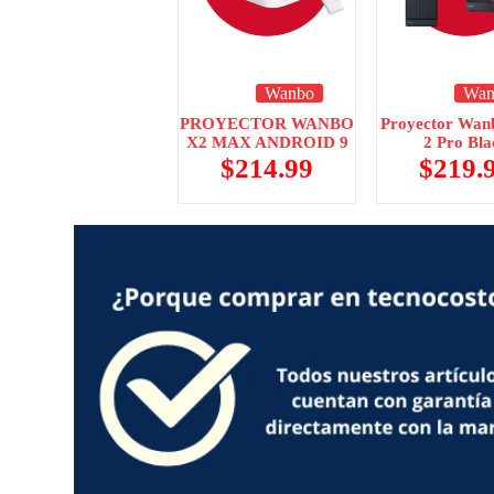
Wanbo
Wan
PROYECTOR WANBO
Proyector Wan
X2 MAX ANDROID 9
2 Pro Bla
$
214.99
$
219.