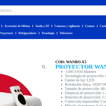
Accesorios de Oficina
Audio y DJ
Camaras y vigilancia
Cocinas
Coci
Proyectores
Refrigeradores
Tecnología
Televisores
COD: WANBO-X5
PROYECTOR WAN
1100 ANSI lúmenes
Tecnología de proyección
Fuente de luz: LED
Resolución física: 1920*1
Tamaño de proyección: 40-
Distancia de proyección: 1
Relación de proyección: 1,
Corrección trapezoidal: Co
Método de enfoque: Auto-