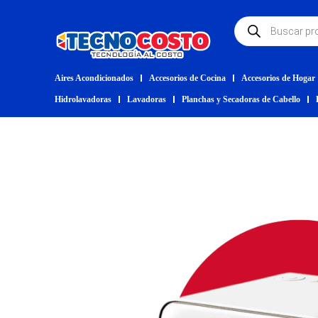
Aires Acondicionados
Accesorios de Cocina
Accesorios de Hogar
Hidrolavadoras
Lavadoras
Planchas y Secadoras de Cabello