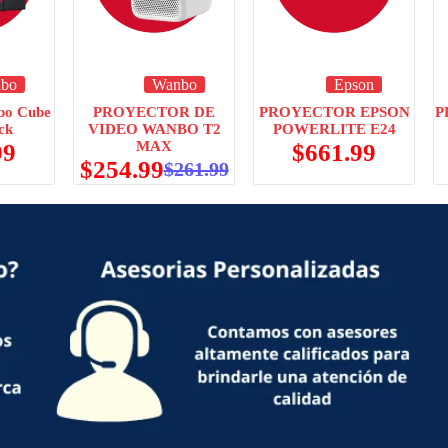
bo
Wanbo
Epson
bo Cube
PROYECTOR DE
PROYECTOR EPSON
P
ck
VIDEO WANBO T2
POWERLITE E24
MAX
99
$
661.99
$
254.99
$
261.99