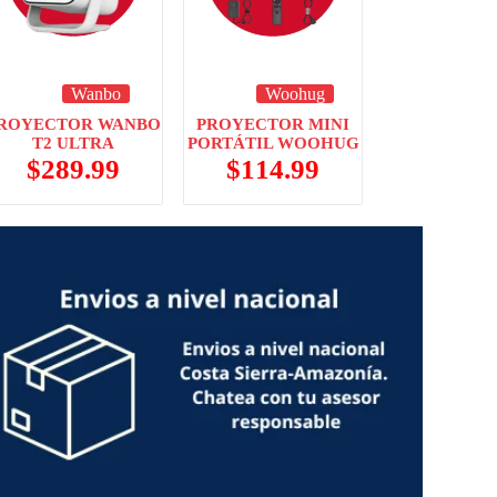
Wanbo
Woohug
ROYECTOR WANBO
PROYECTOR MINI
T2 ULTRA
PORTÁTIL WOOHUG
$
289.99
$
114.99