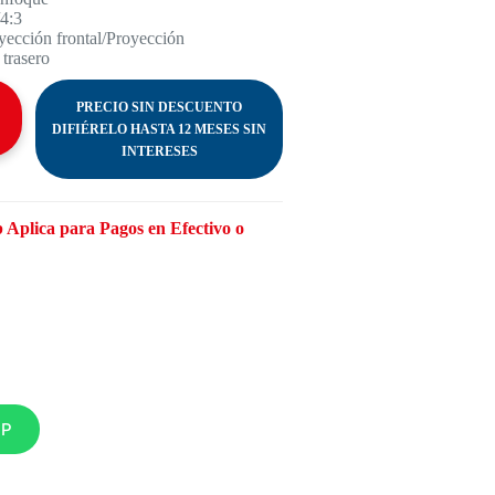
/4:3
ección frontal/Proyección
 trasero
PRECIO SIN DESCUENTO
DIFIÉRELO HASTA 12 MESES SIN
INTERESES
 Aplica para Pagos en Efectivo o
PP