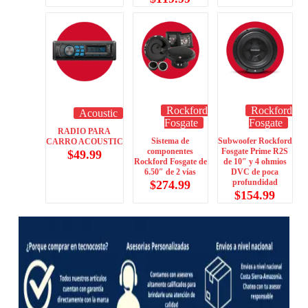
Rockford
Rockford
Acoustic
Fosgate
Fosgate
RADIO PARA
Sistema de
Subwoofer Rockford
CARRO ACOUSTIC
componentes
Fosgate Prime R2S
$
49.99
Rockford Fosgate de
de 10″ y 4 ohmios
6.50″ de 2 vías
DVC de poca
profundidad
$
274.99
$
154.99