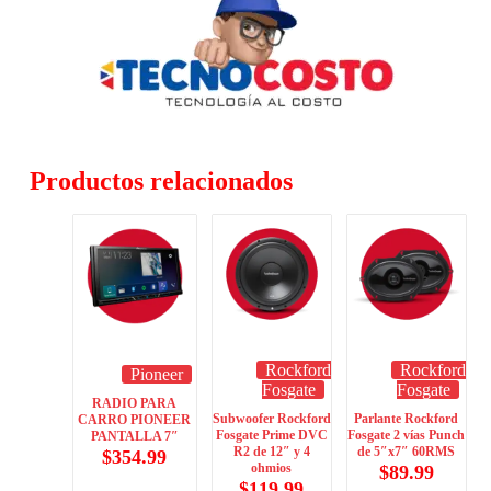
Productos relacionados
Rockford
Rockford
Pioneer
Fosgate
Fosgate
RADIO PARA
Subwoofer Rockford
Parlante Rockford
CARRO PIONEER
Fosgate Prime DVC
Fosgate 2 vías Punch
PANTALLA 7″
R2 de 12″ y 4
de 5″x7″ 60RMS
$
354.99
ohmios
$
89.99
$
119.99