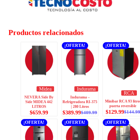
Productos relacionados
¡OFERTA!
¡OFERTA!
Midea
Indurama
RCA
NEVERA Side By
Indurama –
Minibar RCA 93 litro
Side MIDEA 442
Refrigeradora RI-375
puerta reversible
LITROS
| 280 Litros
$
129.99
$
659.99
$
389.99
$
144.9
$
409.99
¡OFERTA!
¡OFERTA!
¡OFERTA!