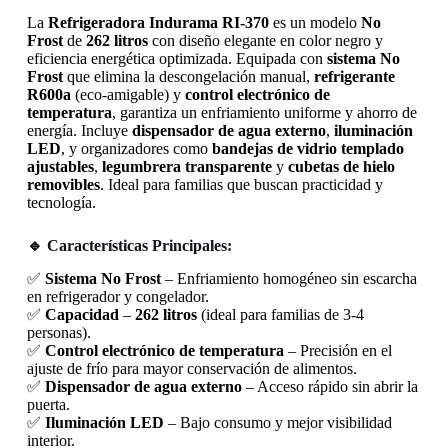
La
Refrigeradora Indurama RI-370
es un modelo
No
Frost
de
262 litros
con diseño elegante en color negro y
eficiencia energética optimizada. Equipada con
sistema No
Frost
que elimina la descongelación manual,
refrigerante
R600a
(eco-amigable) y
control electrónico de
temperatura
, garantiza un enfriamiento uniforme y ahorro de
energía. Incluye
dispensador de agua externo
,
iluminación
LED
, y organizadores como
bandejas de vidrio templado
ajustables
,
legumbrera transparente
y
cubetas de hielo
removibles
. Ideal para familias que buscan practicidad y
tecnología.
🔹 Características Principales:
✅
Sistema No Frost
– Enfriamiento homogéneo sin escarcha
en refrigerador y congelador.
✅
Capacidad
–
262 litros
(ideal para familias de 3-4
personas).
✅
Control electrónico de temperatura
– Precisión en el
ajuste de frío para mayor conservación de alimentos.
✅
Dispensador de agua externo
– Acceso rápido sin abrir la
puerta.
✅
Iluminación LED
– Bajo consumo y mejor visibilidad
interior.