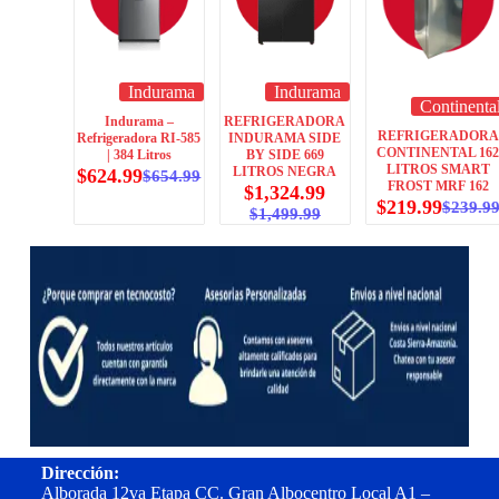
Indurama
Indurama
Continenta
Indurama –
REFRIGERADORA
REFRIGERADORA
Refrigeradora RI-585
INDURAMA SIDE
CONTINENTAL 16
| 384 Litros
BY SIDE 669
LITROS SMART
LITROS NEGRA
$
624.99
$
654.99
FROST MRF 162
$
1,324.99
$
219.99
$
239.9
$
1,499.99
Dirección:
Alborada 12va Etapa CC. Gran Albocentro Local A1 –