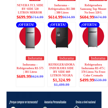
NEVERA TCL SIDE
Indurama –
Refrigeradora
BY SIDE 520
Refrigeradora RI-580
Samsung Top Mount
LITROS MIRROR
| 380 Litros
No frost 320 L
$
699.99
$
614.99
$
604.99
$
714.99
$
634.99
$
674.99
¡OFERTA!
¡OFERTA!
¡OFERTA!
Indurama
Indurama
Indurama
Indurama –
REFRIGERADORA
Refrigeradora
Refrigeradora RI-575
INDURAMA SIDE
Indurama RI-475 |
| 381 Litros
BY SIDE 669
370 Litros No Frost
LITROS NEGRA
Color Cromado
$
609.99
$
624.99
$
1,324.99
$
499.99
$
539.99
$
1,499.99