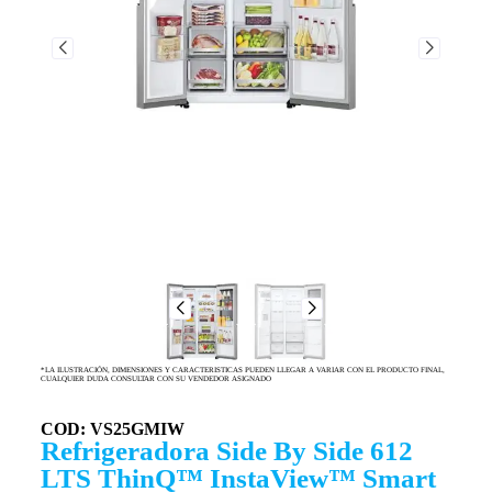
*LA ILUSTRACIÓN, DIMENSIONES Y CARACTERISTICAS PUEDEN LLEGAR A VARIAR CON EL PRODUCTO FINAL,
CUALQUIER DUDA CONSULTAR CON SU VENDEDOR ASIGNADO
COD: VS25GMIW
Refrigeradora Side By Side 612
LTS ThinQ™ InstaView™ Smart