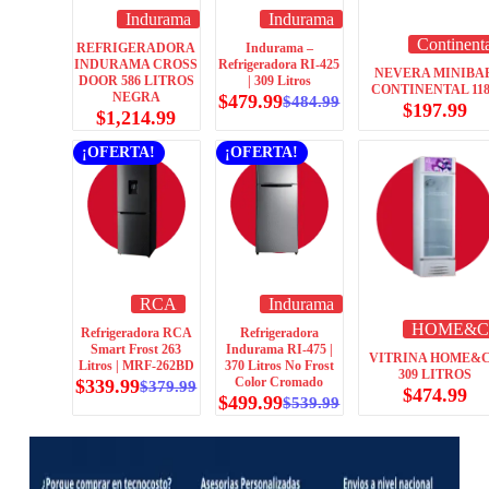
Indurama
Indurama
Continent
REFRIGERADORA
Indurama –
INDURAMA CROSS
Refrigeradora RI-425
NEVERA MINIBA
DOOR 586 LITROS
| 309 Litros
CONTINENTAL 11
NEGRA
$
479.99
$
484.99
$
197.99
$
1,214.99
¡OFERTA!
¡OFERTA!
RCA
Indurama
HOME&
Refrigeradora RCA
Refrigeradora
Smart Frost 263
Indurama RI-475 |
VITRINA HOME&
Litros | MRF-262BD
370 Litros No Frost
309 LITROS
Color Cromado
$
339.99
$
379.99
$
474.99
$
499.99
$
539.99