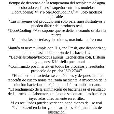
tiempo de descenso de la temperatura del recipiente de agua
colocado en la cesta superior entre los modelos
+
+
DoorCooling
™ y Non-DoorCooling
™. Sólo modelos
aplicables.
*Las imágenes del producto son sólo para fines ilustrativos y
pueden diferir del producto real.
+
*DoorCooling
™ se supone que se detiene cuando se abre la
puerta.
Minimiza las bacterias y los olores, maximiza la frescura
Mantén tu nevera limpia con Higiene Fresh, que desodoriza y
elimina hasta el 99,999% de las bacterias.
*Bacterias:Staphylococcus aureus, Escherichia coli, Listeria
monocytogenes, Klebsiella pneumoniae.
*Confirmado por Intertek en todos los procesos y resultados,
protocolo de prueba ISO 27447.
*El número de bacterias se contó antes y después de una
reacción de cuatro horas realizada mediante la inyección de la
solución bacteriana de 0,2 ml en el filtro antibacteriano.
*El rendimiento de la eliminación de bacterias es el resultado
de la prueba de laboratorio en la que se contaron las bacterias
inyectadas directamente en el filtro.
*Los resultados pueden variar en condiciones de uso real.
*La luz azul en la imagen de arriba es sólo para fines de
ilustración.