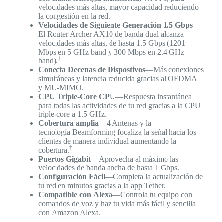
velocidades más altas, mayor capacidad reduciendo
la congestión en la red.
Velocidades de Siguiente Generación 1.5 Gbps
—
El Router Archer AX10 de banda dual alcanza
velocidades más altas, de hasta 1.5 Gbps (1201
Mbps en 5 GHz band y 300 Mbps en 2.4 GHz
†
band).
Conecta Decenas de Dispostivos
—Más conexiones
simultáneas y latencia reducida gracias al OFDMA
y MU-MIMO.
CPU Triple-Core CPU
—Respuesta instantánea
para todas las actividades de tu red gracias a la CPU
triple-core a 1.5 GHz.
Cobertura amplia
—4 Antenas y la
tecnología Beamforming focaliza la señal hacia los
clientes de manera individual aumentando la
†
cobertura.
Puertos Gigabit
—Aprovecha al máximo las
velocidades de banda ancha de hasta 1 Gbps.
Configuración Fácil
—Completa la actualización de
tu red en minutos gracias a la app Tether.
Compatible con Alexa
—Controla tu equipo con
comandos de voz y haz tu vida más fácil y sencilla
con Amazon Alexa.