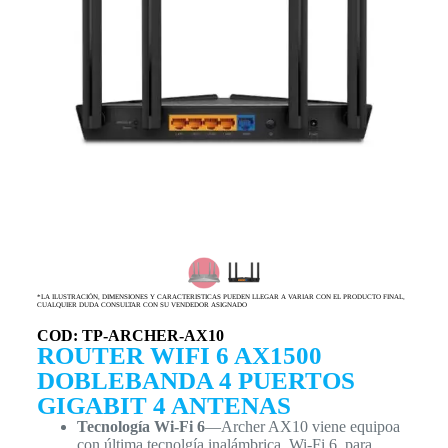
*LA ILUSTRACIÓN, DIMENSIONES Y CARACTERISTICAS PUEDEN LLEGAR A VARIAR CON EL PRODUCTO FINAL,
CUALQUIER DUDA CONSULTAR CON SU VENDEDOR ASIGNADO
COD: TP-ARCHER-AX10
ROUTER WIFI 6 AX1500
DOBLEBANDA 4 PUERTOS
GIGABIT 4 ANTENAS
Tecnología Wi-Fi 6
—Archer AX10 viene equipoa
con última tecnolgía inalámbrica, Wi-Fi 6, para