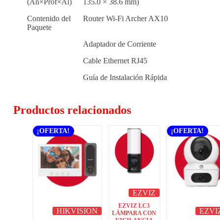
(An×Prof×Al)
135.0 × 38.6 mm)
Contenido del
Router Wi-Fi Archer AX10
Paquete
Adaptador de Corriente
Cable Ethernet RJ45
Guía de Instalación Rápida
Productos relacionados
¡OFERTA!
¡OFERTA!
EZVIZ
EZVIZ LC3
HIKVISION
EZVI
LÁMPARA CON