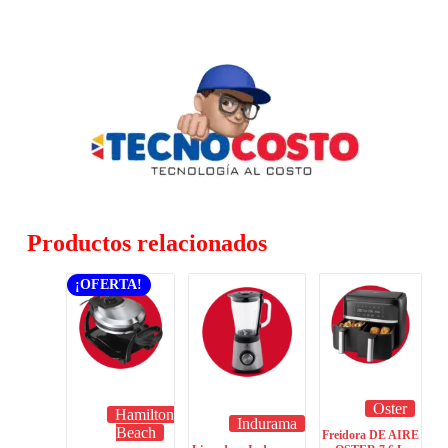
Productos relacionados
¡OFERTA!
Oster
Hamilton
Indurama
Beach
Freidora DE AIRE