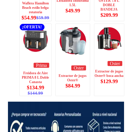
Licuadora Indurama
OSTER 7.6 L
Waflera Hamilton
1.5L
DOBLE
Beach estilo belga
BANDEJA
$
49.99
rotatoria
$
209.99
$
54.99
$
59.99
¡OFERTA!
Oster
Prima
Oster
Extractor de jugos
Freidora de Aire
Extractor de jugos
Oster® boca ancha
PRIMA 8 L Doble
Oster®
$
129.99
Canasta
$
84.99
$
134.99
$
144.99