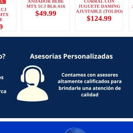
X
ANDADOR BEBE
CORRAL CON
MTX 5CJ BLK-616
JUGUETE DAMING
1CJ
AJUSTABLE (TOLDO)
$
49.99
MTX
$
124.99
E
9