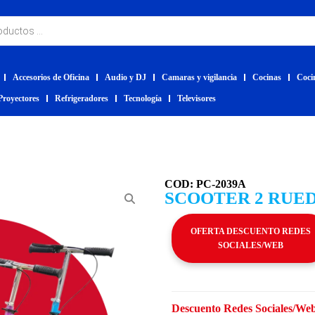
Accesorios de Oficina
Audio y DJ
Camaras y vigilancia
Cocinas
Coci
Proyectores
Refrigeradores
Tecnología
Televisores
COD: PC-2039A
SCOOTER 2 RUED
OFERTA DESCUENTO REDES
SOCIALES/WEB
Descuento Redes Sociales/Web