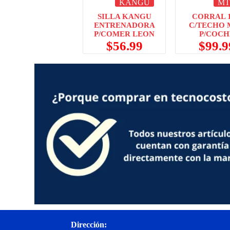
KANGU
MT
SILLA KANGU
CORRAL 
ENTRENADORA
C/TECHO 
P/COMER LEON
P/COCH
$
56.99
$
99.9
Dirección: