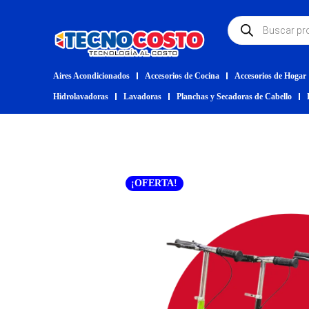
Aires Acondicionados
Accesorios de Cocina
Accesorios de Hogar
Hidrolavadoras
Lavadoras
Planchas y Secadoras de Cabello
¡OFERTA!