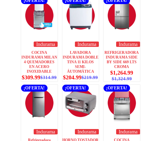
¡OFERTA!
¡OFERTA!
¡OFERTA!
Indurama
Indurama
Indurama
COCINA
LAVADORA
REFRIGERADORA
INDURAMA MILAN
INDURAMA DOBLE
INDURAMA SIDE
4 QUEMADORES
TINA 11 KILOS
BY SIDE 669 LTS
EN ACERO
SEMI-
CROMA
INOXIDABLE
ÁUTOMÁTICA
$
1,264.99
$
309.99
$
204.99
$
314.99
$
219.99
$
1,324.99
¡OFERTA!
¡OFERTA!
¡OFERTA!
Indurama
Indurama
Indurama
Refrigeradora
HORNO TOSTADOR
COCINA