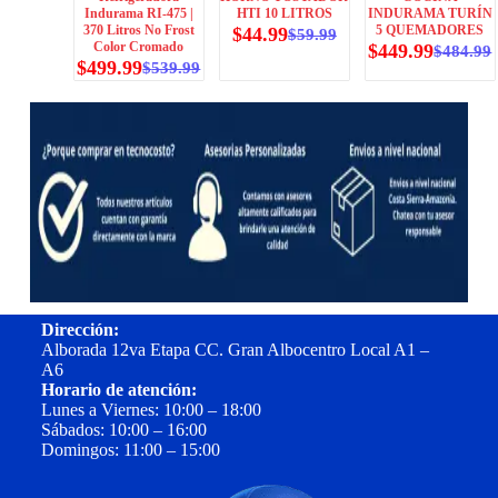
Indurama RI-475 |
HTI 10 LITROS
INDURAMA TURÍN
370 Litros No Frost
5 QUEMADORES
$
44.99
$
59.99
Color Cromado
$
449.99
$
484.99
$
499.99
$
539.99
Dirección:
Alborada 12va Etapa CC. Gran Albocentro Local A1 –
A6
Horario de atención:
Lunes a Viernes: 10:00 – 18:00
Sábados: 10:00 – 16:00
Domingos: 11:00 – 15:00