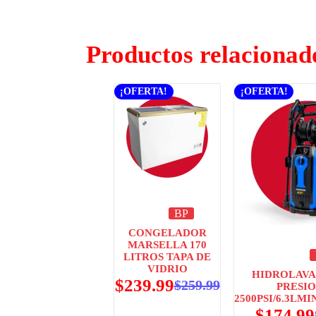
Productos relacionad
¡OFERTA!
¡OFERTA!
BP
CONGELADOR
MARSELLA 170
LITROS TAPA DE
VIDRIO
HIDROLAVA
$
239.99
$
259.99
PRESIO
2500PSI/6.3LMI
$
174.99