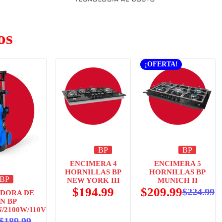
os
¡OFERTA!
BP
BP
ENCIMERA 4
ENCIMERA 5
HORNILLAS BP
HORNILLAS BP
BP
NEW YORK III
MUNICH II
$
194.99
$
209.99
$
224.99
DORA DE
N BP
N/2100W/110V
$
189.99