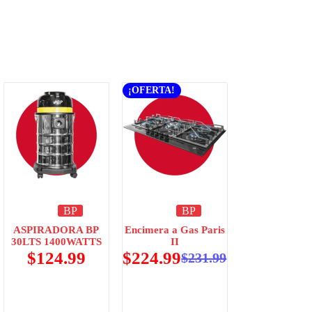
¡OFERTA!
BP
BP
ASPIRADORA BP
Encimera a Gas Paris
30LTS 1400WATTS
II
$
124.99
$
224.99
$
231.99