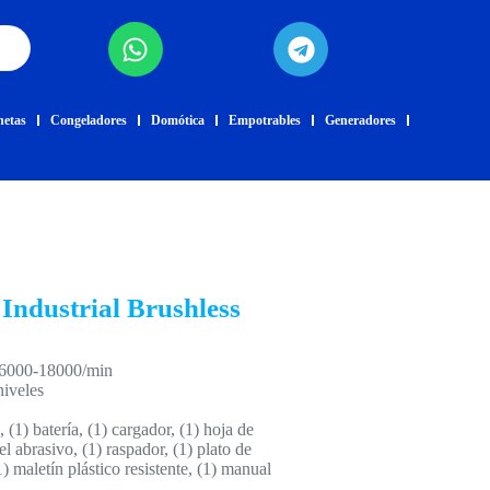
netas
Congeladores
Domótica
Empotrables
Generadores
 Industrial Brushless
 6000-18000/min
niveles
e, (1) batería, (1) cargador, (1) hoja de
l abrasivo, (1) raspador, (1) plato de
(1) maletín plástico resistente, (1) manual