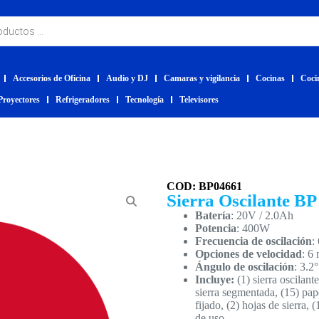
Accesorios de Oficina
Audio y DJ
Camaras y vigilancia
Cocinas
Coci
Proyectores
Refrigeradores
Tecnología
Televisores
COD: BP04661
Sierra Oscilante BP
Batería
: 20V / 2.0Ah
Potencia
: 400W
Frecuencia de oscilación
:
Opciones de velocidad
: 6 
Ángulo de oscilación
: 3.2°
Incluye:
(1) sierra oscilant
sierra segmentada, (15) pape
fijado, (2) hojas de sierra, 
de uso.