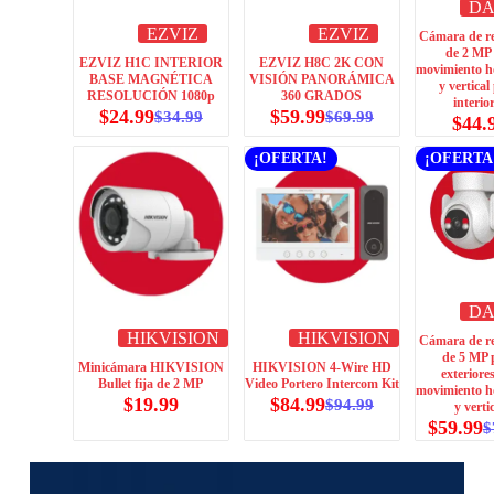
D
EZVIZ
EZVIZ
Cámara de r
de 2 MP
EZVIZ H1C INTERIOR
EZVIZ H8C 2K CON
movimiento h
BASE MAGNÉTICA
VISIÓN PANORÁMICA
y vertical
RESOLUCIÓN 1080p
360 GRADOS
interio
$
24.99
$
59.99
$
34.99
$
69.99
$
44.
¡OFERTA!
¡OFERTA
D
HIKVISION
HIKVISION
Cámara de r
de 5 MP 
Minicámara HIKVISION
HIKVISION 4-Wire HD
exteriore
Bullet fija de 2 MP
Video Portero Intercom Kit
movimiento h
$
19.99
$
84.99
$
94.99
y verti
$
59.99
$