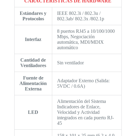
CARACTERÍSTICAS DE HARDWARE
Estándares y
IEEE 802.3i / 802.3u /
Protocolos
802.3ab/ 802.3x /802.1p
8 puertos RJ45 a 10/100/1000
Mbps, Negociación
Interfaz
automática, MDI/MDIX
automático
Cantidad de
Sin ventilador
Ventiladores
Fuente de
Adaptador Externo (Salida:
Alimentación
5VDC / 0.6A)
Externa
Alimentación del Sistema
Indicadores de Enlace,
LED
Velocidad y Actividad
integrados en cada puerto RJ-
45
158 x 101 x 25 mm (6.2 x 4.0