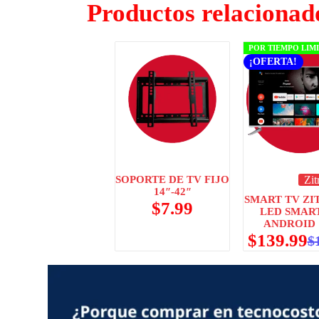
Productos relacionad
POR TIEMPO LIM
¡OFERTA!
SOPORTE DE TV FIJO
Zit
14″-42″
SMART TV ZI
$
7.99
LED SMAR
ANDROID 
$
139.99
$