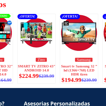
os
ITADO
¡OFERTA!
¡OFERTA!
ro
Zitro
Samsung
TRO 32″
SMART TV ZITRO 43″
Smart tv Samsung 32 ”
T HD
ANDROID 14.0
hd (1366×768) LED
14.0
HDR tizen
$
224.99
$
239.99
$
194.99
164.99
$
239.99