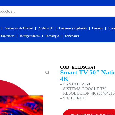
Accesorios de Oficina
Audio y DJ
Camaras y vigilancia
Cocinas
Coci
Proyectores
Refrigeradores
Tecnología
Televisores
COD: ELED50KA1
Smart TV 50″ Natio
4K
– PANTALLA 50″
– SISTEMA GOOGLE TV
– RESOLUCION 4K (3840*216
– SIN BORDE