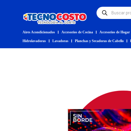
Aires Acondicionados
Accesorios de Cocina
Accesorios de Hogar
Hidrolavadoras
Lavadoras
Planchas y Secadoras de Cabello