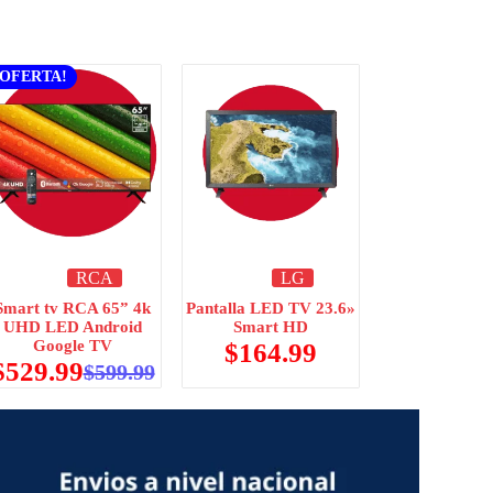
¡OFERTA!
RCA
LG
Smart tv RCA 65” 4k
Pantalla LED TV 23.6»
UHD LED Android
Smart HD
Google TV
$
164.99
$
529.99
$
599.99