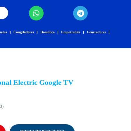
netas
Congeladores
Domótica
Empotrables
Generadores
nal Electric Google TV
0)