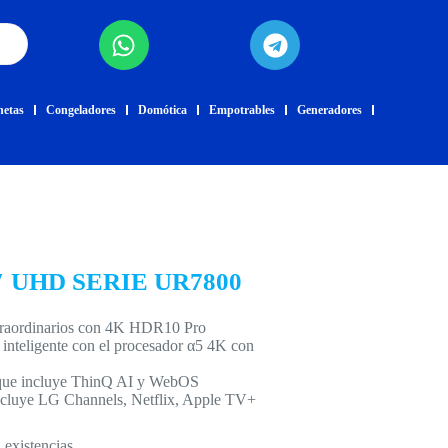
netas
Congeladores
Domótica
Empotrables
Generadores
 UHD SERIE UR7800
xtraordinarios con 4K HDR10 Pro
 inteligente con el procesador α5 4K con
, que incluye ThinQ AI y WebOS
incluye LG Channels, Netflix, Apple TV+
 existencias