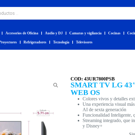
Accesorios de Oficina
Audio y DJ
Camaras y vigilancia
Cocinas
Coci
Proyectores
Refrigeradores
Tecnología
Televisores
COD: 43UR7800PSB
SMART TV LG 43″
WEB OS
Colores vivos y detalles e
Una experiencia visual más
AI de sexta generación
Funcionalidad Inteligente
Streaming integrado, que 
y Disney+
Sin