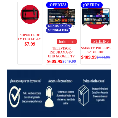
¡OFERTA!
¡OFERTA!
GRATIS BALÓN
MUNDIALISTA
SOPORTE DE
TV FIJO 14″-42″
PHILIPS
Indurama
$
7.99
SMARTV PHILLIPS
TELEVISOR
55″ 4K UHD
INDURAMA 65″
UHD GOOGLE TV
$
409.99
$
444.99
$
609.99
$
649.99