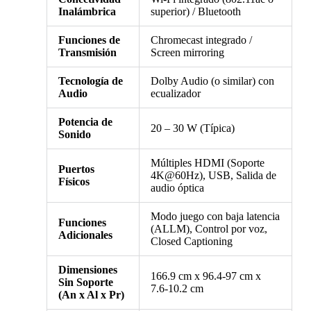
Inalámbrica
superior) / Bluetooth
Funciones de
Chromecast integrado /
Transmisión
Screen mirroring
Tecnología de
Dolby Audio (o similar) con
Audio
ecualizador
Potencia de
20 – 30 W (Típica)
Sonido
Múltiples HDMI (Soporte
Puertos
4K@60Hz), USB, Salida de
Físicos
audio óptica
Modo juego con baja latencia
Funciones
(ALLM), Control por voz,
Adicionales
Closed Captioning
Dimensiones
166.9 cm x 96.4-97 cm x
Sin Soporte
7.6-10.2 cm
(An x Al x Pr)