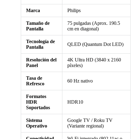
Marca
Philips
Tamaño de
75 pulgadas (Aprox. 190.5
Pantalla
cm en diagonal)
Tecnología de
QLED (Quantum Dot LED)
Pantalla
Resolución del
4K Ultra HD (3840 x 2160
Panel
píxeles)
Tasa de
60 Hz nativo
Refresco
Formatos
HDR
HDR10
Soportados
Sistema
Google TV / Roku TV
Operativo
(Variante regional)
Conectividad
Wi-Fi integrado (802.11ac o