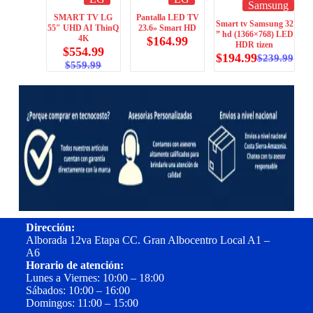
Samsung
SMART TV LG
Pantalla LED TV
Smart tv Samsung 32
55″ UHD AI ThinQ
23.6» Smart HD
” hd (1366×768) LED
4K
$
164.99
HDR tizen
$
554.99
$
194.99
$
239.99
$
559.99
Dirección:
Alborada 12va Etapa CC. Gran Albocentro Local A1 –
A6
Horario de atención:
Lunes a Viernes: 10:00 – 18:00
Sábados: 10:00 – 16:00
Domingos: 11:00 – 15:00