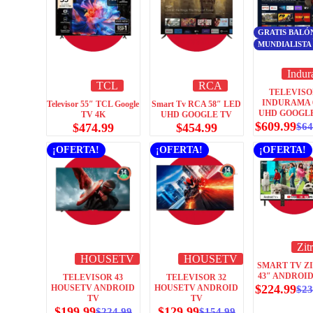
GRATIS BALÓ
MUNDIALISTA
Indu
TCL
RCA
TELEVIS
INDURAMA 
Televisor 55″ TCL Google
Smart Tv RCA 58″ LED
UHD GOOGL
TV 4K
UHD GOOGLE TV
$
609.99
$
474.99
$
454.99
$
64
¡OFERTA!
¡OFERTA!
¡OFERTA!
Zit
HOUSETV
HOUSETV
SMART TV Z
43″ ANDROID 
TELEVISOR 43
TELEVISOR 32
$
224.99
HOUSETV ANDROID
HOUSETV ANDROID
$
23
TV
TV
$
199.99
$
129.99
$
224.99
$
154.99