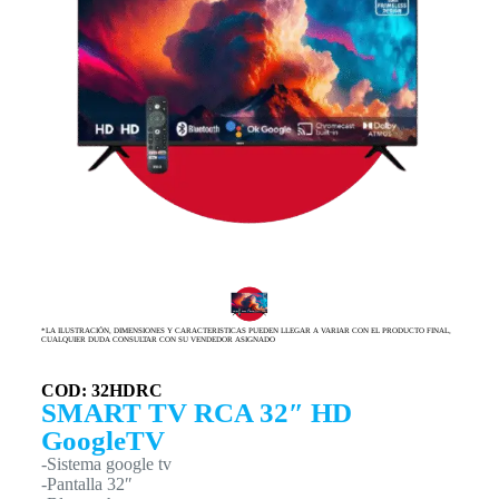
*LA ILUSTRACIÓN, DIMENSIONES Y CARACTERISTICAS PUEDEN LLEGAR A VARIAR CON EL PRODUCTO FINAL,
CUALQUIER DUDA CONSULTAR CON SU VENDEDOR ASIGNADO
COD: 32HDRC
SMART TV RCA 32″ HD
GoogleTV
-Sistema google tv
-Pantalla 32″