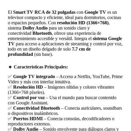
El
Smart TV RCA de 32 pulgadas
con
Google TV
es un
televisor compacto y eficiente, ideal para dormitorios, cocinas
o espacios pequeños. Con
resolución HD (1366×768)
,
sistema
Dolby Audio
para un sonido claro y
conectividad
Bluetooth
, ofrece una experiencia de
entretenimiento accesible y versátil. Integra el
sistema Google
TV
para acceso a aplicaciones de streaming y control por voz,
todo en un diseño delgado de solo
7.7 cm de
profundidad
(sin base).
🔹 Características Principales:
✅
Google TV integrado
– Acceso a Netflix, YouTube, Prime
Video y más con interfaz intuitiva.
✅
Resolución HD
– Imágenes nítidas y colores vibrantes
(1366×768 píxeles).
✅
Control por voz
– Usa el mando para buscar contenido
con Google Assistant.
✅
Conectividad Bluetooth
– Conecta auriculares, soundbars
o dispositivos inalámbricos.
✅
Puertos HDMI
– Conecta consolas, decodificadores o
reproductores externos.
✅
Dolby Audio
– Sonido envolvente para diálogos claros y