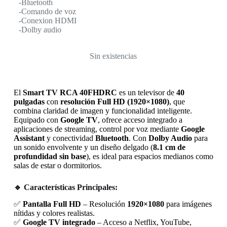
-Bluetooth
-Comando de voz
-Conexion HDMI
-Dolby audio
Sin existencias
El
Smart TV RCA 40FHDRC
es un televisor de
40
pulgadas
con
resolución Full HD (1920×1080)
, que
combina claridad de imagen y funcionalidad inteligente.
Equipado con
Google TV
, ofrece acceso integrado a
aplicaciones de streaming, control por voz mediante
Google
Assistant
y conectividad
Bluetooth
. Con
Dolby Audio
para
un sonido envolvente y un diseño delgado (
8.1 cm de
profundidad sin base
), es ideal para espacios medianos como
salas de estar o dormitorios.
🔹 Características Principales:
✅
Pantalla Full HD
– Resolución
1920×1080
para imágenes
nítidas y colores realistas.
✅
Google TV integrado
– Acceso a Netflix, YouTube,