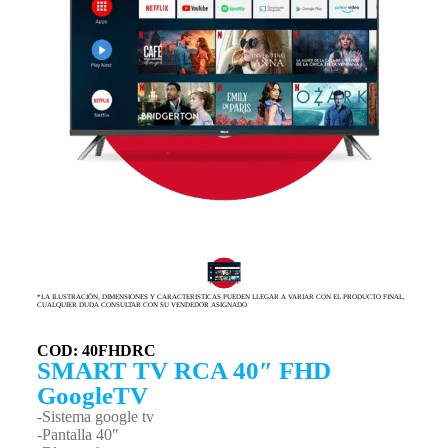
*LA ILUSTRACIÓN, DIMENSIONES Y CARACTERISTICAS PUEDEN LLEGAR A VARIAR CON EL PRODUCTO FINAL,
CUALQUIER DUDA CONSULTAR CON SU VENDEDOR ASIGNADO
COD: 40FHDRC
SMART TV RCA 40″ FHD
GoogleTV
-Sistema google tv
-Pantalla 40″