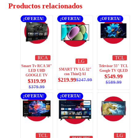
Productos relacionados
¡OFERTA!
¡OFERTA!
¡OFERTA!
RCA
TCL
LG
Smart Tv RCA 50″
Televisor 55″ TCL
SMART TV LG 32″
LED UHD
Google TV QLED
con ThinQ AI
GOOGLE TV
$
549.99
$
219.99
$
247.99
$
319.99
$
589.99
$
379.99
¡OFERTA!
¡OFERTA!
TCL
LG