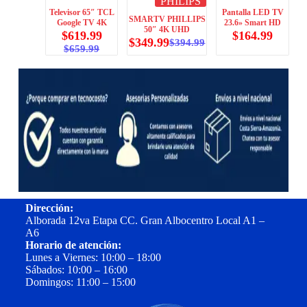
PHILIPS
Televisor 65″ TCL
Pantalla LED TV
SMARTV PHILLIPS
Google TV 4K
23.6» Smart HD
50″ 4K UHD
$
619.99
$
164.99
$
349.99
$
394.99
$
659.99
Dirección:
Alborada 12va Etapa CC. Gran Albocentro Local A1 –
A6
Horario de atención:
Lunes a Viernes: 10:00 – 18:00
Sábados: 10:00 – 16:00
Domingos: 11:00 – 15:00