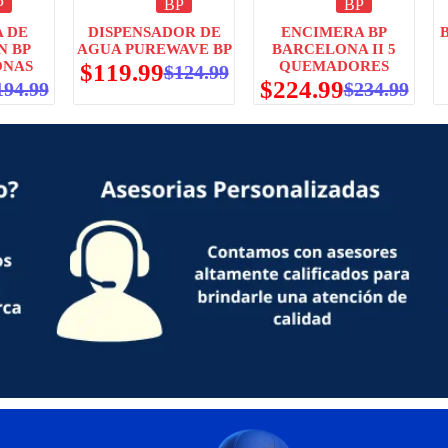
P
BP
BP
 DE
DISPENSADOR DE
ENCIMERA BP
B
N BP
AGUA PUREWAVE BP
BARCELONA II 5
ONAS
QUEMADORES
$
119.99
$
124.99
$
224.99
194.99
$
234.99