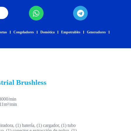
netas
Congeladores
Domótica
Empotrables
Generadores
trial Brushless
8000/min
3.11m³/min
iradora, (1) batería, (1) cargador, (1) tubo
vo, (1) conector e extracción de polvo, (1)