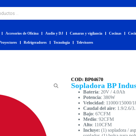
Accesorios de Oficina
Audio y DJ
Camaras y vigilancia
Cocinas
Coci
Proyectores
Refrigeradores
Tecnología
Televisores
COD: BP04670
Sopladora BP Indus
Batería
: 20V / 4.0Ah
Potencia
: 380W
Velocidad
: 11000/15000/1
Caudal del aire
: 1.9/2.6/
Bajo
: 67CFM
Medio
: 92CFM
Alto
: 110CFM
Incluye:
(1) sopladora / asp
soplador, (1) bolsa para pol