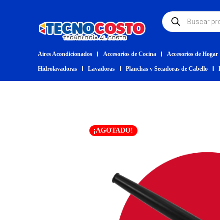
Aires Acondicionados
Accesorios de Cocina
Accesorios de Hogar
Hidrolavadoras
Lavadoras
Planchas y Secadoras de Cabello
¡AGOTADO!