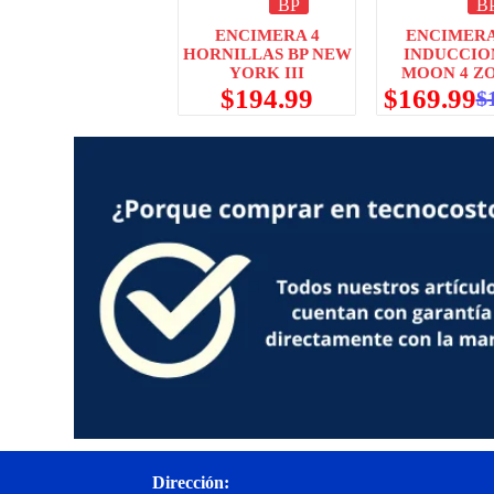
BP
B
ENCIMERA 4
ENCIMERA
HORNILLAS BP NEW
INDUCCIO
YORK III
MOON 4 Z
$
194.99
$
169.99
$
Dirección: