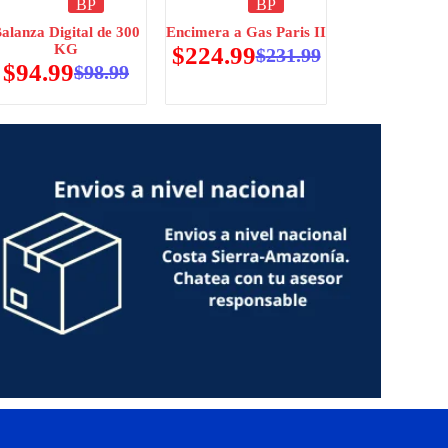
BP
BP
alanza Digital de 300
Encimera a Gas Paris II
KG
$
224.99
$
231.99
$
94.99
$
98.99