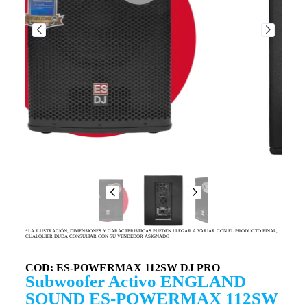
*LA ILUSTRACIÓN, DIMENSIONES Y CARACTERISTICAS PUEDEN LLEGAR A VARIAR CON EL PRODUCTO FINAL,
CUALQUIER DUDA CONSULTAR CON SU VENDEDOR ASIGNADO
COD: ES-POWERMAX 112SW DJ PRO
Subwoofer Activo ENGLAND
SOUND ES-POWERMAX 112SW