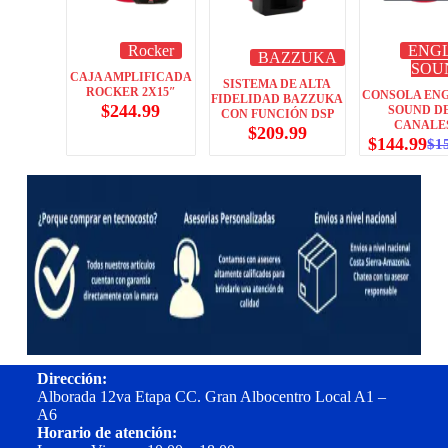
Rocker
ENG
BAZZUKA
SOU
CAJA AMPLIFICADA
SISTEMA DE ALTA
ROCKER 2X15″
CONSOLA EN
FIDELIDAD BAZZUKA
$
244.99
SOUND DE
CON FUNCIÓN DSP
CANALE
$
209.99
$
144.99
$
1
Dirección:
Alborada 12va Etapa CC. Gran Albocentro Local A1 –
A6
Horario de atención: