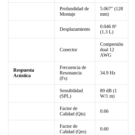
Profundidad de
5.067″ (128
Montaje
mm)
0.046 ft³
Desplazamiento
(1.3 L)
Compresión
Conector
dual 12
AWG
Frecuencia de
Respuesta
Resonancia
34.9 Hz
Acústica
(Fs)
Sensibilidad
89 dB (1
(SPL)
W/1 m)
Factor de
0.66
Calidad (Qts)
Factor de
0.60
Calidad (Qes)