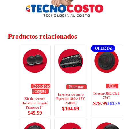
Productos relacionados
¡OFERTA!
Rockford
JBL
Pipeman
Fosgate
Tweeter JBL Club
Inversor de carro
750T
Kit de tweeter
Pipeman 800w 12V
$
79.99
Rockford Fosgate
PI-800C
$
83.99
Prime de 1″
$
104.99
$
49.99