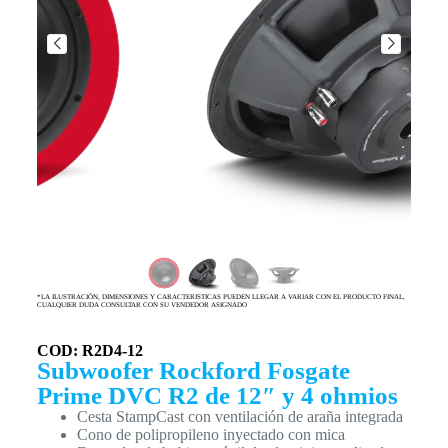
*LA ILUSTRACIÓN, DIMENSIONES Y CARACTERISTICAS PUEDEN LLEGAR A VARIAR CON EL PRODUCTO FINAL,
CUALQUIER DUDA CONSULTAR CON SU VENDEDOR ASIGNADO
COD: R2D4-12
Subwoofer Rockford Fosgate
Prime DVC R2 de 12″ y 4 ohmios
Cesta StampCast con ventilación de araña integrada
Cono de polipropileno inyectado con mica