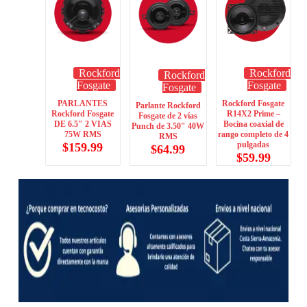
Rockford
Rockford
Rockford
Fosgate
Fosgate
Fosgate
PARLANTES
Rockford Fosgate
Parlante Rockford
Rockford Fosgate
R14X2 Prime –
Fosgate de 2 vías
DE 6.5″ 2 VIAS
Bocina coaxial de
Punch de 3.50″ 40W
75W RMS
rango completo de 4
RMS
pulgadas
$
159.99
$
64.99
$
59.99