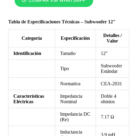
COMPRA VÍA WHATSAPP
Tabla de Especificaciones Técnicas – Subwoofer 12″
Detalles /
Categoría
Especificación
Valor
Identificación
Tamaño
12″
Subwoofer
Tipo
Estándar
Normativa
CEA-2031
Características
Impedancia
Doble 4
Eléctricas
Nominal
ohmios
Impedancia DC
7.17 Ω
(Re)
Inductancia
3.9 mH