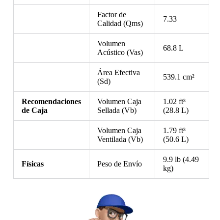
Factor de
7.33
Calidad (Qms)
Volumen
68.8 L
Acústico (Vas)
Área Efectiva
539.1 cm²
(Sd)
Recomendaciones
Volumen Caja
1.02 ft³
de Caja
Sellada (Vb)
(28.8 L)
Volumen Caja
1.79 ft³
Ventilada (Vb)
(50.6 L)
9.9 lb (4.49
Físicas
Peso de Envío
kg)