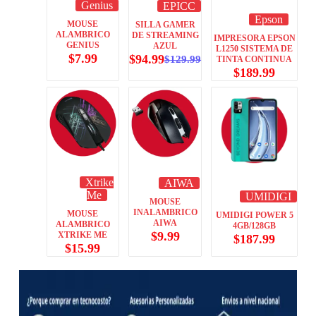
Genius
EPICC
Epson
MOUSE
SILLA GAMER
ALAMBRICO
DE STREAMING
IMPRESORA EPSON
GENIUS
AZUL
L1250 SISTEMA DE
$
7.99
$
94.99
$
129.99
TINTA CONTINUA
$
189.99
Xtrike
AIWA
Me
UMIDIGI
MOUSE
INALAMBRICO
MOUSE
UMIDIGI POWER 5
AIWA
ALAMBRICO
4GB/128GB
$
9.99
XTRIKE ME
$
187.99
$
15.99