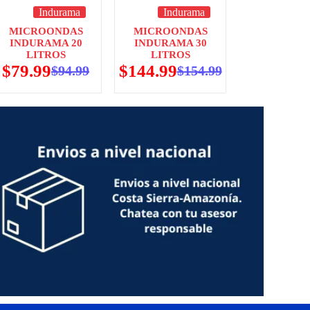
Indurama
Indurama
MICROONDAS
MICROONDAS
INDURAMA 20
INDURAMA 30
LITROS
LITROS
$
79.99
$
144.99
$
94.99
$
154.99