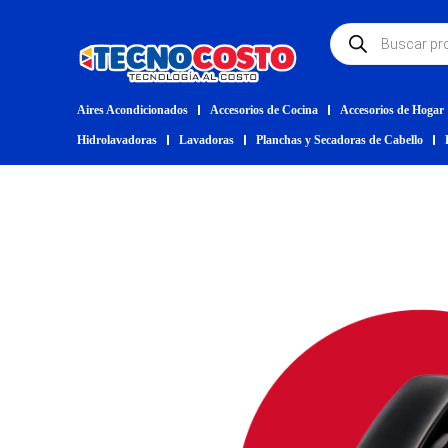
Aires Acondicionados
Accesorios de Cocina
Accesorios de Hogar
Hidrolavadoras
Lavadoras
Planchas y Secadoras de Cabello