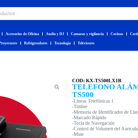
Accesorios de Oficina
Audio y DJ
Camaras y vigilancia
Cocinas
Coci
Proyectores
Refrigeradores
Tecnología
Televisores
COD: KX-TS500LX1R
TELEFONO ALÁM
TS500
-Líneas Telefónicas 1
-Timbre
-Memoria de Identificador de Ll
-Marcado Rápido
-Tecla de Navegación
-Control de Volumen del Auricula
-Mute