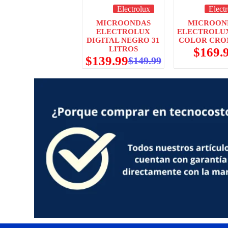
Electrolux
Elect
MICROONDAS
MICROON
ELECTROLUX
ELECTROLUX
DIGITAL NEGRO 31
COLOR CR
LITROS
$
169.
$
139.99
$
149.99