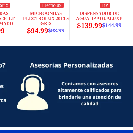
rolux
Electrolux
BP
DAS
MICROONDAS
DISPENSADOR DE
 30 LT
ELECTROLUX 20LTS
AGUA BP AQUALUXE
OMADO
GRIS
$
139.99
$
144.99
99
$
94.99
$
98.99