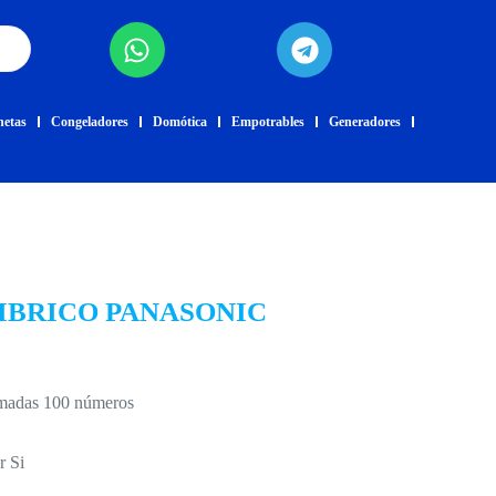
netas
Congeladores
Domótica
Empotrables
Generadores
BRICO PANASONIC
amadas 100 números
r Si