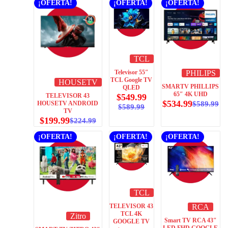
¡OFERTA!
¡OFERTA!
¡OFERTA!
TCL
Televisor 55″
PHILIPS
TCL Google TV
HOUSETV
SMARTV PHILLIPS
QLED
65″ 4K UHD
TELEVISOR 43
$
549.99
$
534.99
HOUSETV ANDROID
$
589.99
$
589.99
TV
$
199.99
$
224.99
¡OFERTA!
¡OFERTA!
¡OFERTA!
TCL
TELEVISOR 43
RCA
TCL 4K
Zitro
Smart TV RCA 43″
GOOGLE TV