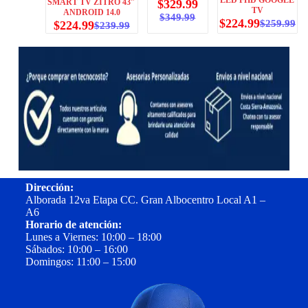
LED FHD GOOGLE
SMART TV ZITRO 43″
$
329.99
TV
ANDROID 14.0
$
349.99
$
224.99
$
259.99
$
224.99
$
239.99
Dirección:
Alborada 12va Etapa CC. Gran Albocentro Local A1 –
A6
Horario de atención:
Lunes a Viernes: 10:00 – 18:00
Sábados: 10:00 – 16:00
Domingos: 11:00 – 15:00