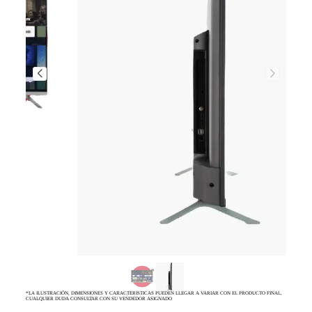
*LA ILUSTRACIÓN, DIMENSIONES Y CARACTERISTICAS PUEDEN LLEGAR A VARIAR CON EL PRODUCTO FINAL,
CUALQUIER DUDA CONSULTAR CON SU VENDEDOR ASIGNADO