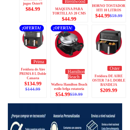
Brentwood
jugos Oster®
HORNO TOSTADOR
$
84.99
MAQUINA PARA
HTI 10 LITROS
TORTILLAS 20 CMS
$
44.99
$
59.99
$
44.99
¡OFERTA!
¡OFERTA!
Prima
Oster
Freidora de Aire
Hamilton
PRIMA 8 L Doble
Freidora DE AIRE
Beach
Canasta
OSTER 7.6 L DOBLE
$
134.99
Waflera Hamilton Beach
BANDEJA
$
144.99
estilo belga rotatoria
$
209.99
$
54.99
$
59.99