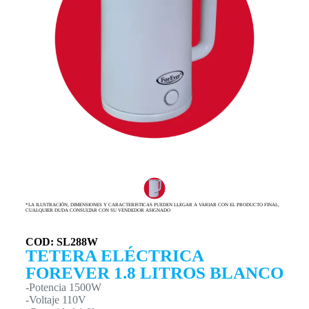
*LA ILUSTRACIÓN, DIMENSIONES Y CARACTERISTICAS PUEDEN LLEGAR A VARIAR CON EL PRODUCTO FINAL,
CUALQUIER DUDA CONSULTAR CON SU VENDEDOR ASIGNADO
COD: SL288W
TETERA ELÉCTRICA
FOREVER 1.8 LITROS BLANCO
-Potencia 1500W
-Voltaje 110V