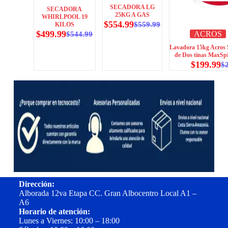
SECADORA LG
SECADORA
25KG A GAS
WHIRLPOOL 19
$
554.99
$
559.99
KILOS
$
499.99
ACROS
$
544.99
Lavadora 15kg Acros 
de Dos tinas MaxSp
$
199.99
$
Dirección:
Alborada 12va Etapa CC. Gran Albocentro Local A1 –
A6
Horario de atención:
Lunes a Viernes: 10:00 – 18:00