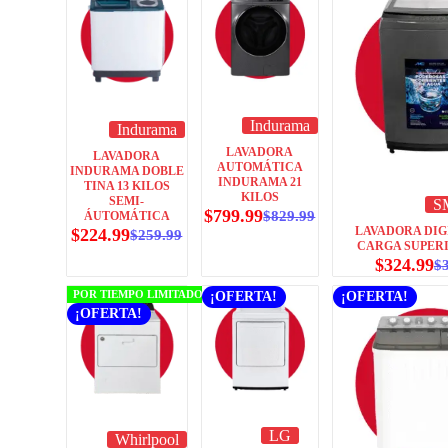
Indurama
Indurama
LAVADORA
LAVADORA
AUTOMÁTICA
INDURAMA DOBLE
INDURAMA 21
TINA 13 KILOS
KILOS
SEMI-
S
$
799.99
$
829.99
ÁUTOMÁTICA
LAVADORA DIG
$
224.99
$
259.99
CARGA SUPERI
$
324.99
$
POR TIEMPO LIMITADO
¡OFERTA!
¡OFERTA!
¡OFERTA!
LG
Whirlpool