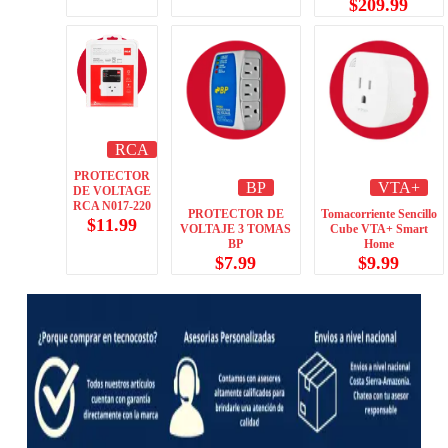
$
209.99
RCA
PROTECTOR
BP
VTA+
DE VOLTAGE
RCA N017-220
PROTECTOR DE
Tomacorriente Sencillo
$
11.99
VOLTAJE 3 TOMAS
Cube VTA+ Smart
BP
Home
$
7.99
$
9.99