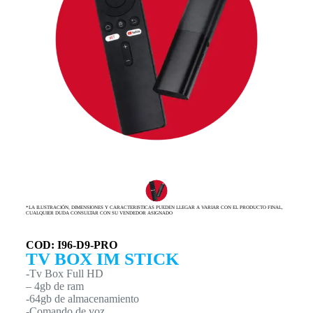
*LA ILUSTRACIÓN, DIMENSIONES Y CARACTERISTICAS PUEDEN LLEGAR A VARIAR CON EL PRODUCTO FINAL,
CUALQUIER DUDA CONSULTAR CON SU VENDEDOR ASIGNADO
COD: I96-D9-PRO
TV BOX IM STICK
-Tv Box Full HD
– 4gb de ram
-64gb de almacenamiento
-Comando de voz