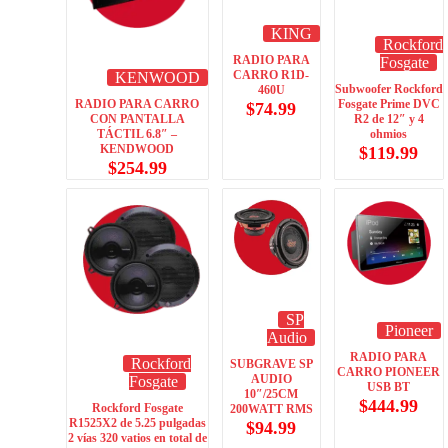
KING
Rockford
RADIO PARA
Fosgate
CARRO R1D-
KENWOOD
Subwoofer Rockford
460U
RADIO PARA CARRO
Fosgate Prime DVC
$
74.99
CON PANTALLA
R2 de 12″ y 4
TÁCTIL 6.8″ –
ohmios
KENDWOOD
$
119.99
$
254.99
SP
Pioneer
Audio
RADIO PARA
Rockford
SUBGRAVE SP
CARRO PIONEER
AUDIO
Fosgate
USB BT
10″/25CM
$
444.99
Rockford Fosgate
200WATT RMS
R1525X2 de 5.25 pulgadas
$
94.99
2 vías 320 vatios en total de