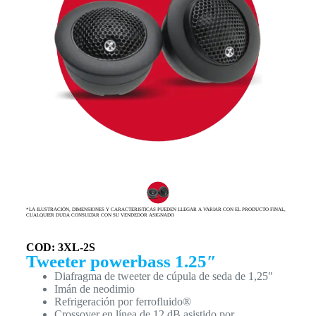
*LA ILUSTRACIÓN, DIMENSIONES Y CARACTERISTICAS PUEDEN LLEGAR A VARIAR CON EL PRODUCTO FINAL,
CUALQUIER DUDA CONSULTAR CON SU VENDEDOR ASIGNADO
COD: 3XL-2S
Tweeter powerbass 1.25″
Diafragma de tweeter de cúpula de seda de 1,25″
Imán de neodimio
Refrigeración por ferrofluido®
Crossover en línea de 12 dB asistido por