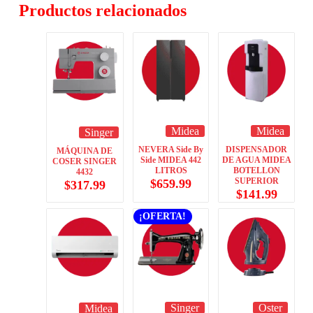
Productos relacionados
Midea
Midea
Singer
NEVERA Side By
DISPENSADOR
MÁQUINA DE
Side MIDEA 442
DE AGUA MIDEA
COSER SINGER
LITROS
BOTELLON
4432
SUPERIOR
$
659.99
$
317.99
$
141.99
¡OFERTA!
Singer
Oster
Midea