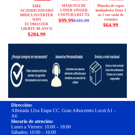
MÁQUINA DE
Plancha de vapor
AIRE
COSER SINGER
inalámbrica Oster 2
ACONDICIONADO
COSTURA RECTA
en 1 con suela de
MIDEA INVERTER
cerámica
$
99.99
WIFI
$
105.99
$
64.99
ECOMASTER
12K/BTU BLANCO
$
284.99
Dirección:
Alborada 12va Etapa CC. Gran Albocentro Local A1 –
A6
Horario de atención:
Lunes a Viernes: 10:00 – 18:00
Sábados: 10:00 – 16:00