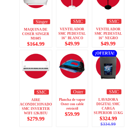
SMC
SMC
Singer
VENTILADOR
VENTILADOR
MAQUINA DE
SMC PEDESTAL
SMC PEDESTAL
COSER SINGER
16″ BLANCO
16″ NEGRO
M1605
$
49.99
$
49.99
$
164.99
¡OFERTA!
Oster
SMC
SMC
Plancha de vapor
LAVADORA
AIRE
Oster con cable
DIGITAL SMC
ACONDICIONADO
retráctil
CARGA
SMC INVERTER
SUPERIOR 13 KG
$
59.99
WIFI 12K/BTU
$
324.99
$
279.99
$
334.99