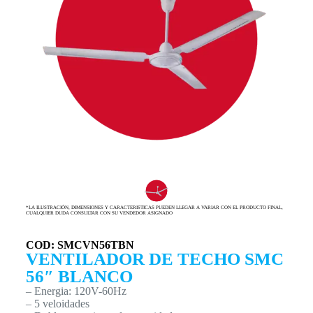
*LA ILUSTRACIÓN, DIMENSIONES Y CARACTERISTICAS PUEDEN LLEGAR A VARIAR CON EL PRODUCTO FINAL,
CUALQUIER DUDA CONSULTAR CON SU VENDEDOR ASIGNADO
COD: SMCVN56TBN
VENTILADOR DE TECHO SMC
56″ BLANCO
– Energia: 120V-60Hz
– 5 veloidades