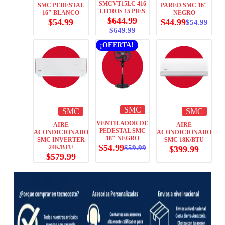
SMCVT15LC 416
SMC PEDESTAL
PARED SMC 16″
LITROS 15 PIES
16″ BLANCO
NEGRO
$
644.99
$
54.99
$
44.99
$
54.99
$
649.99
¡OFERTA!
SMC
SMC
SMC
VENTILADOR DE
AIRE
AIRE
PEDESTAL SMC
ACONDICIONADO
ACONDICIONADO
18″ NEGRO
SMC INVERTER
SMC 18K/BTU
$
54.99
24K/BTU
$
59.99
$
399.99
$
579.99