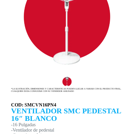
*LA ILUSTRACIÓN, DIMENSIONES Y CARACTERISTICAS PUEDEN LLEGAR A VARIAR CON EL PRODUCTO FINAL,
CUALQUIER DUDA CONSULTAR CON SU VENDEDOR ASIGNADO
COD: SMCVN16PN4
VENTILADOR SMC PEDESTAL
16″ BLANCO
-16 Pulgadas
-Ventilador de pedestal