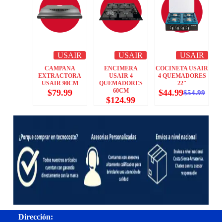
USAIR
USAIR
USAIR
CAMPANA
ENCIMERA
COCINETA USAIR
EXTRACTORA
USAIR 4
4 QUEMADORES
USAIR 90CM
QUEMADORES
22″
60CM
$
79.99
$
44.99
$
54.99
$
124.99
Dirección: