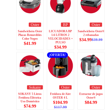
Oster
BP
Oster
Sandwichera Oster
LICUADORA BP
Sandwichera Oster®
Placas Removibles
1.6 LITROS 2
2 rebanadas
Color Negro
VELOCIDADES +
$
34.99
$
39.99
PULSO
$
41.99
$
34.99
¡OFERTA!
Sokany
Oster
Oster
SOKANY 5 Litros
Freidora de Aire
Extractor de jugos
Freidora Eléctrica
OSTER 4 L
Oster®
Uso Doméstico
$
104.99
$
84.99
$
74.99
$
117.99