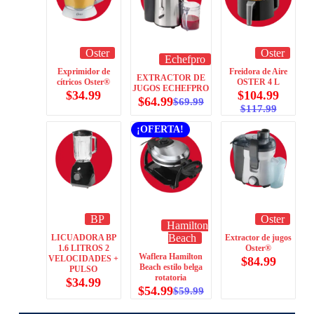
Oster
Oster
Echefpro
Exprimidor de
Freidora de Aire
EXTRACTOR DE
cítricos Oster®
OSTER 4 L
JUGOS ECHEFPRO
$
34.99
$
104.99
$
64.99
$
69.99
$
117.99
¡OFERTA!
BP
Oster
Hamilton
Beach
LICUADORA BP
Extractor de jugos
1.6 LITROS 2
Oster®
Waflera Hamilton
VELOCIDADES +
$
84.99
Beach estilo belga
PULSO
rotatoria
$
34.99
$
54.99
$
59.99