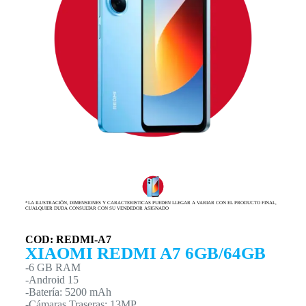
*LA ILUSTRACIÓN, DIMENSIONES Y CARACTERISTICAS PUEDEN LLEGAR A VARIAR CON EL PRODUCTO FINAL,
CUALQUIER DUDA CONSULTAR CON SU VENDEDOR ASIGNADO
COD: REDMI-A7
XIAOMI REDMI A7 6GB/64GB
-6 GB RAM
-Android 15
-Batería: 5200 mAh
-Cámaras Traseras: 13MP