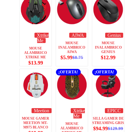
Xtrike
AIWA
Genius
Me
MOUSE
MOUSE
INALAMBRICO
INALAMBRICO
MOUSE
AIWA
GENIUS
ALAMBRICO
$
5.99
$
12.99
XTRIKE ME
$
8.75
$
13.99
¡OFERTA!
¡OFERTA!
Meetion
Xtrike
EPICC
Me
MOUSE GAMER
SILLA GAMER DE
MEETION MT-
STREAMING GRIS
MOUSE
M975 BLANCO
$
94.99
ALAMBRICO
$
129.99