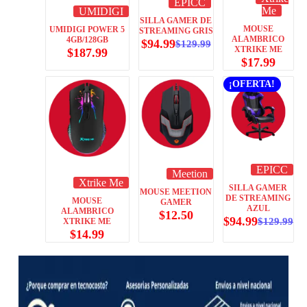
EPICC
Me
UMIDIGI
SILLA GAMER DE
MOUSE
UMIDIGI POWER 5
STREAMING GRIS
ALAMBRICO
4GB/128GB
$
94.99
$
129.99
XTRIKE ME
$
187.99
$
17.99
¡OFERTA!
EPICC
Meetion
Xtrike Me
SILLA GAMER
MOUSE MEETION
DE STREAMING
MOUSE
GAMER
AZUL
ALAMBRICO
$
12.50
$
94.99
$
129.99
XTRIKE ME
$
14.99